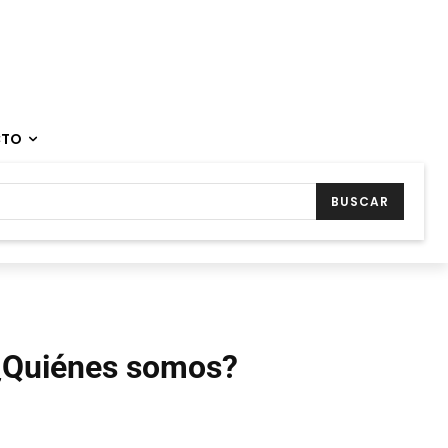
CTO
BUSCAR
¿Quiénes somos?