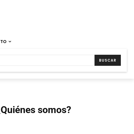
CTO
BUSCAR
¿Quiénes somos?