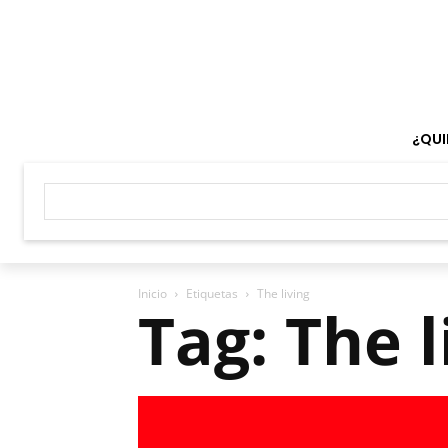
¿QUI
Inicio
Etiquetas
The living
Tag: The l