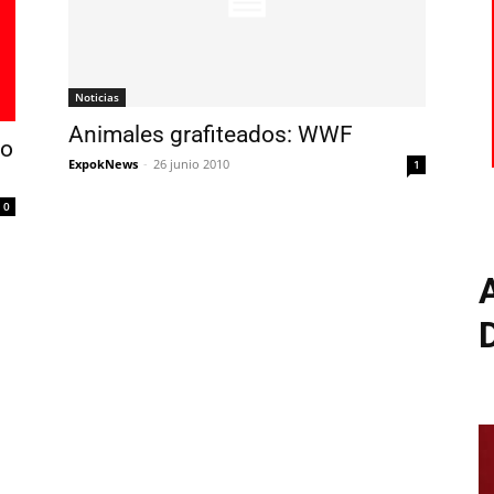
Noticias
Animales grafiteados: WWF
io
ExpokNews
-
26 junio 2010
1
0