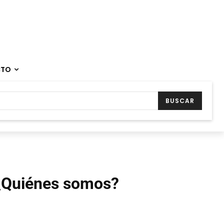
CTO
BUSCAR
¿Quiénes somos?