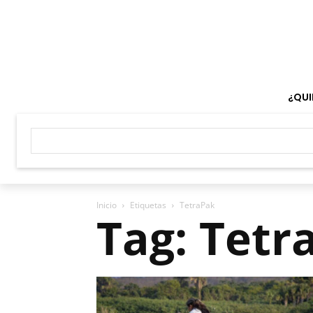
¿QUI
Inicio
Etiquetas
TetraPak
Tag: Tetr