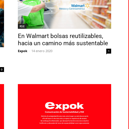
RSE
En Walmart bolsas reutilizables,
hacia un camino más sustentable
Expok
-
14 enero 2020
1
0