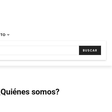
CTO
BUSCAR
¿Quiénes somos?