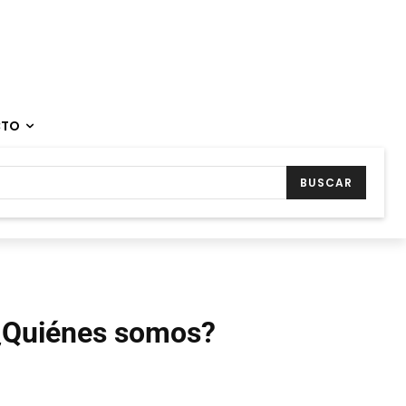
CTO
BUSCAR
¿Quiénes somos?