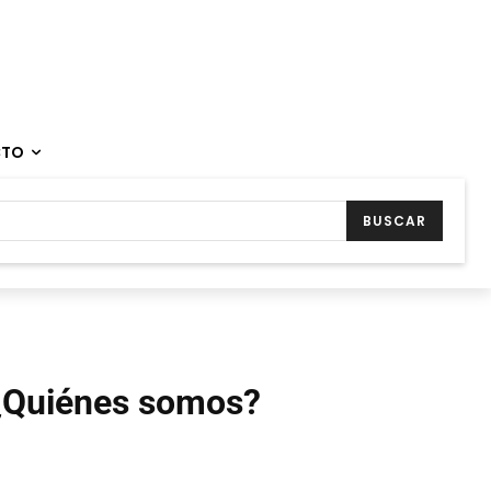
CTO
BUSCAR
¿Quiénes somos?