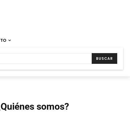
CTO
BUSCAR
¿Quiénes somos?