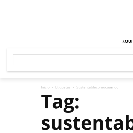
¿QUI
Inicio
Etiquetas
Sustentablecomocuamoc
Tag:
sustenta