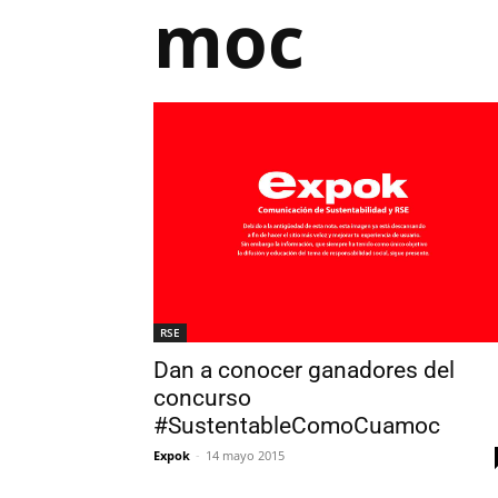
moc
RSE
Dan a conocer ganadores del
concurso
#SustentableComoCuamoc
Expok
-
14 mayo 2015