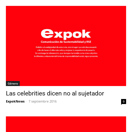
Género
Las celebrities dicen no al sujetador
ExpokNews
-
7 septiembre 2016
0