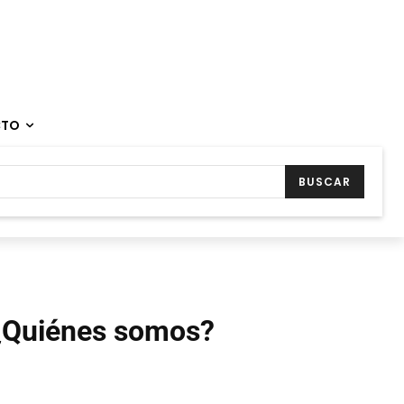
CTO
BUSCAR
¿Quiénes somos?