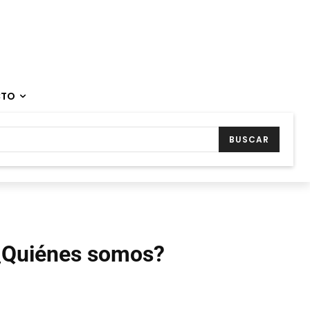
CTO
BUSCAR
¿Quiénes somos?