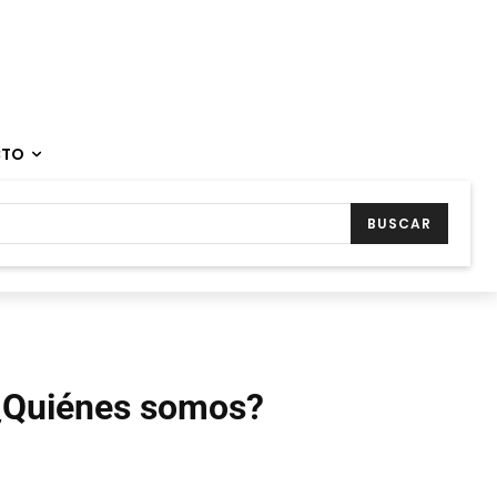
CTO
BUSCAR
¿Quiénes somos?