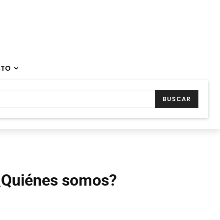
CTO
BUSCAR
¿Quiénes somos?