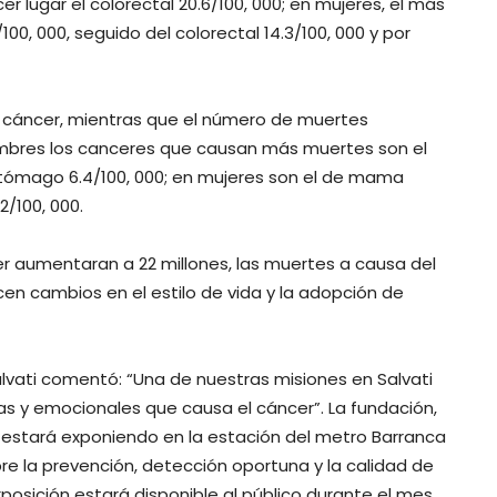
cer lugar el colorectal 20.6/100, 000; en mujeres, el más
00, 000, seguido del colorectal 14.3/100, 000 y por
e cáncer, mientras que el número de muertes
hombres los canceres que causan más muertes son el
estómago 6.4/100, 000; en mujeres son el de mama
2/100, 000.
r aumentaran a 22 millones, las muertes a causa del
en cambios en el estilo de vida y la adopción de
Salvati comentó: “Una de nuestras misiones en Salvati
cas y emocionales que causa el cáncer”. La fundación,
 estará exponiendo en la estación del metro Barranca
re la prevención, detección oportuna y la calidad de
xposición estará disponible al público durante el mes