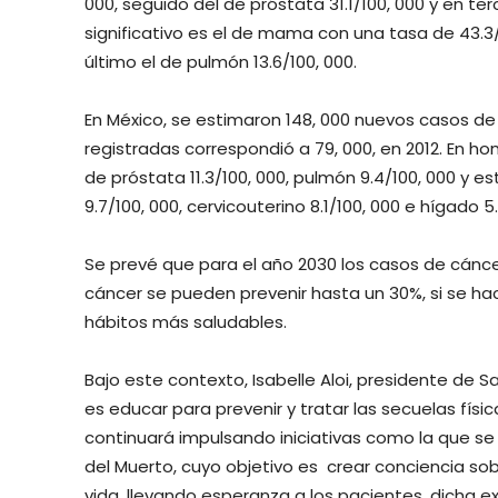
000, seguido del de próstata 31.1/100, 000 y en ter
significativo es el de mama con una tasa de 43.3/1
último el de pulmón 13.6/100, 000.
En México, se estimaron 148, 000 nuevos casos d
registradas correspondió a 79, 000, en 2012. En 
de próstata 11.3/100, 000, pulmón 9.4/100, 000 y 
9.7/100, 000, cervicouterino 8.1/100, 000 e hígado 5.
Se prevé que para el año 2030 los casos de cánce
cáncer se pueden prevenir hasta un 30%, si se hac
hábitos más saludables.
Bajo este contexto, Isabelle Aloi, presidente de 
es educar para prevenir y tratar las secuelas físi
continuará impulsando iniciativas como la que se
del Muerto, cuyo objetivo es crear conciencia sob
vida, llevando esperanza a los pacientes, dicha e