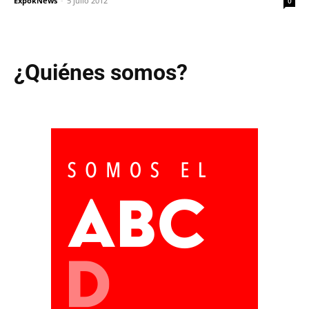
ExpokNews
-
5 julio 2012
0
¿Quiénes somos?