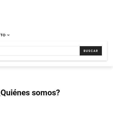
CTO
BUSCAR
¿Quiénes somos?