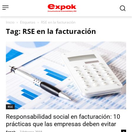
Inicio
Etiquetas
RSE en la facturación
Tag: RSE en la facturación
RSE
Responsabilidad social en facturación: 10
prácticas que las empresas deben evitar
Expok
-
2 febrero 2018
0