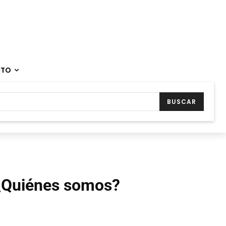
CTO
BUSCAR
¿Quiénes somos?