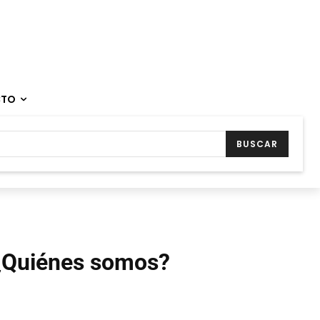
CTO
BUSCAR
¿Quiénes somos?