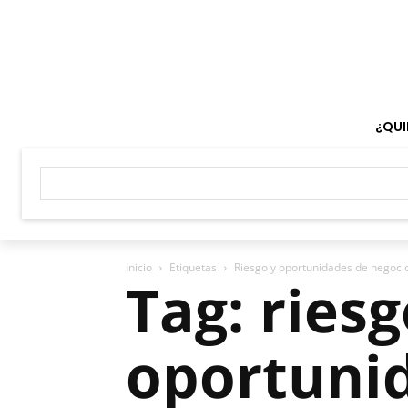
¿QUI
Inicio
Etiquetas
Riesgo y oportunidades de negoci
Tag: riesg
oportuni