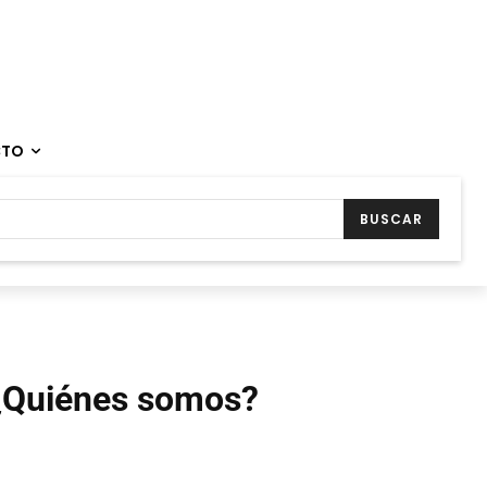
CTO
BUSCAR
¿Quiénes somos?