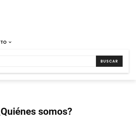
CTO
BUSCAR
¿Quiénes somos?