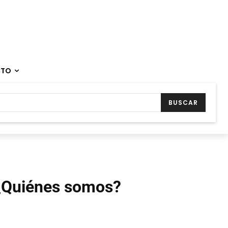
CTO
BUSCAR
¿Quiénes somos?