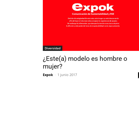
Diversidad
¿Este(a) modelo es hombre o
mujer?
Expok
-
1 junio 2017