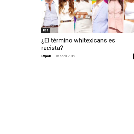
RSE
¿El término whitexicans es
racista?
Expok
-
18 abril 2019