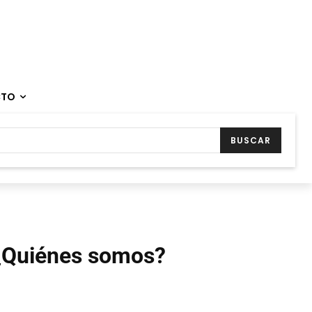
CTO
BUSCAR
¿Quiénes somos?