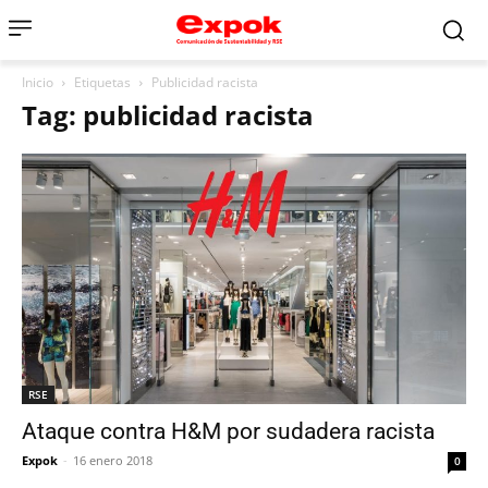
Inicio
Etiquetas
Publicidad racista
Tag: publicidad racista
RSE
Ataque contra H&M por sudadera racista
Expok
-
16 enero 2018
0