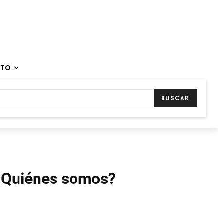
CTO
BUSCAR
¿Quiénes somos?