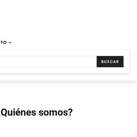
CTO
BUSCAR
¿Quiénes somos?