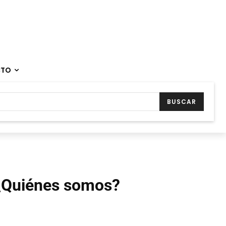
CTO
BUSCAR
¿Quiénes somos?