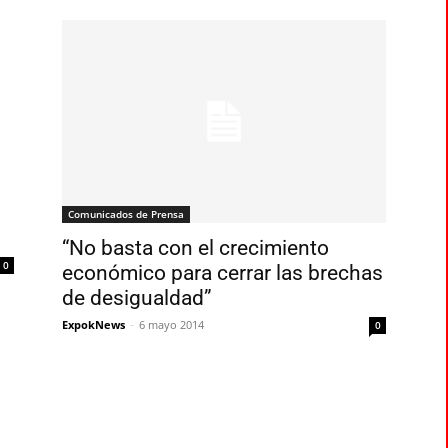
Comunicados de Prensa
“No basta con el crecimiento
0
económico para cerrar las brechas
de desigualdad”
ExpokNews
-
6 mayo 2014
0