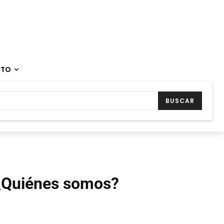
CTO
BUSCAR
¿Quiénes somos?