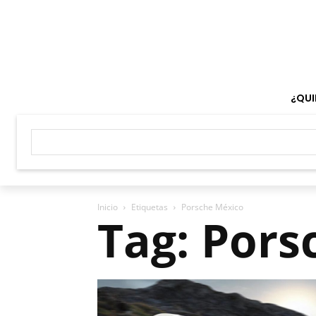
¿QUI
Inicio
Etiquetas
Porsche México
Tag: Pors