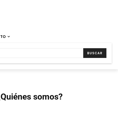
CTO
BUSCAR
¿Quiénes somos?