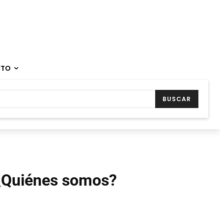
CTO
BUSCAR
¿Quiénes somos?