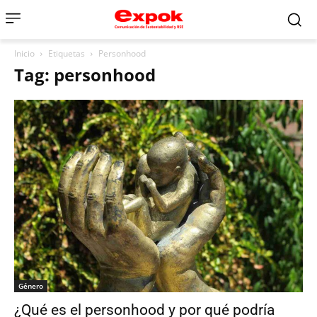
Inicio
Etiquetas
Personhood
Tag: personhood
Género
¿Qué es el personhood y por qué podría