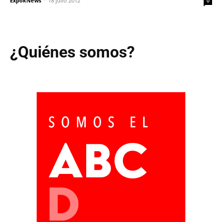
ExpokNews
-
18 julio 2012
0
¿Quiénes somos?