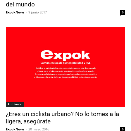
del mundo
ExpokNews
-
9 junio 2017
0
Ambiental
¿Eres un ciclista urbano? No lo tomes a la
ligera, asegúrate
ExpokNews
-
20 mayo 2016
0