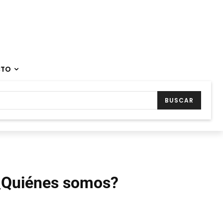
CTO
BUSCAR
¿Quiénes somos?