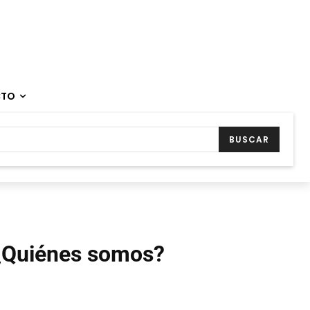
CTO
BUSCAR
¿Quiénes somos?