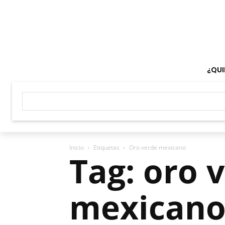
¿QUI
Inicio
Etiquetas
Oro verde mexicano
Tag: oro 
mexican