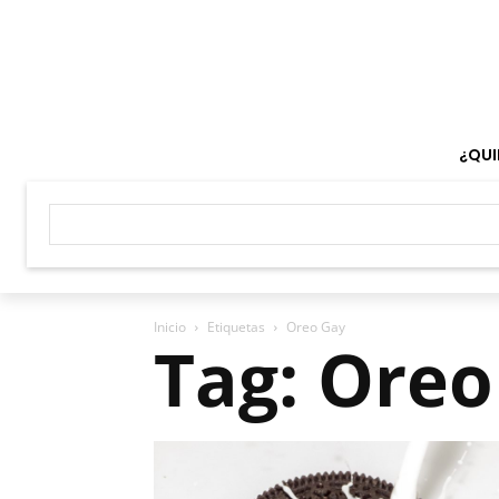
¿QUI
Inicio
Etiquetas
Oreo Gay
Tag: Oreo