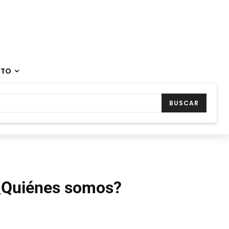
CTO
BUSCAR
¿Quiénes somos?