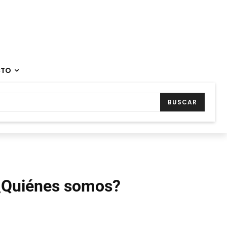
CTO
BUSCAR
¿Quiénes somos?