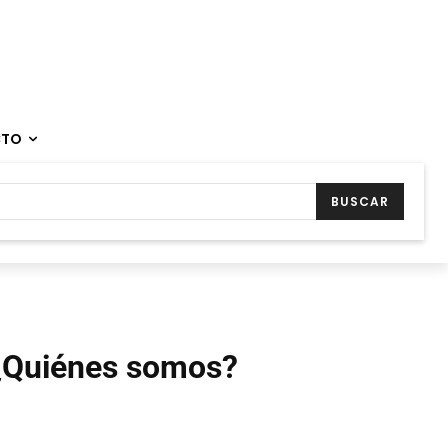
CTO
BUSCAR
¿Quiénes somos?