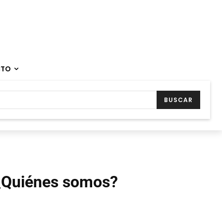
CTO
BUSCAR
¿Quiénes somos?