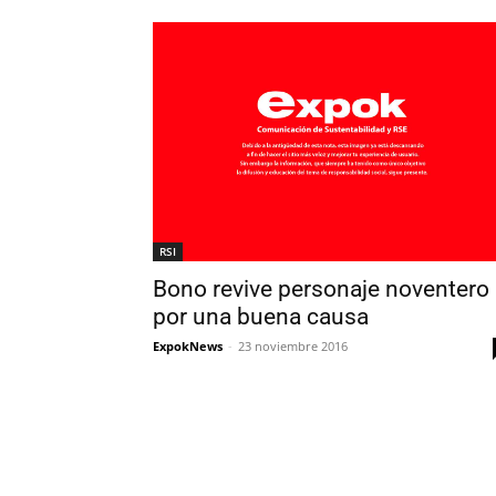
RSI
Bono revive personaje noventero
por una buena causa
ExpokNews
-
23 noviembre 2016