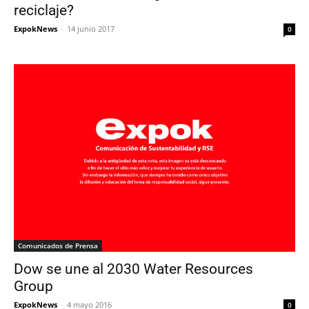
reciclaje?
ExpokNews
-
14 junio 2017
0
Comunicados de Prensa
Dow se une al 2030 Water Resources
Group
ExpokNews
-
4 mayo 2016
0