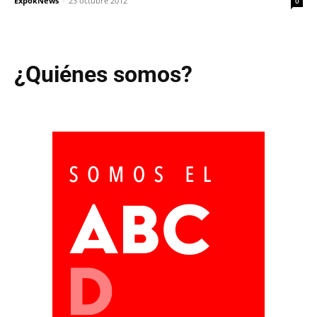
ExpokNews
-
23 octubre 2012
0
¿Quiénes somos?