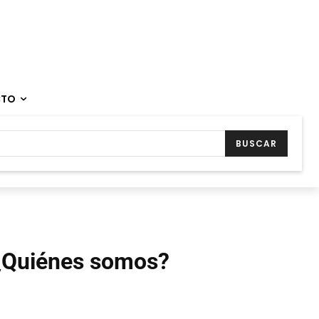
CTO
BUSCAR
¿Quiénes somos?