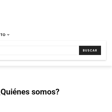
CTO
BUSCAR
¿Quiénes somos?