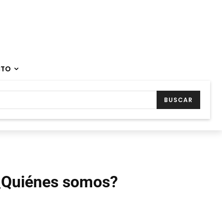
CTO
BUSCAR
¿Quiénes somos?