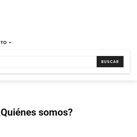
CTO
BUSCAR
¿Quiénes somos?