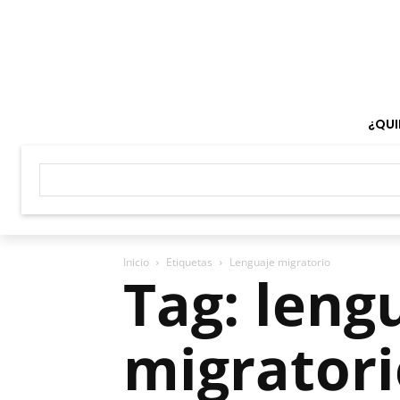
¿QUI
Inicio
Etiquetas
Lenguaje migratorio
Tag: leng
migratori