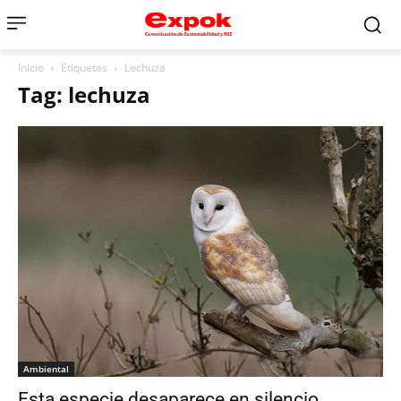
Inicio
Etiquetas
Lechuza
Tag: lechuza
Ambiental
Esta especie desaparece en silencio…