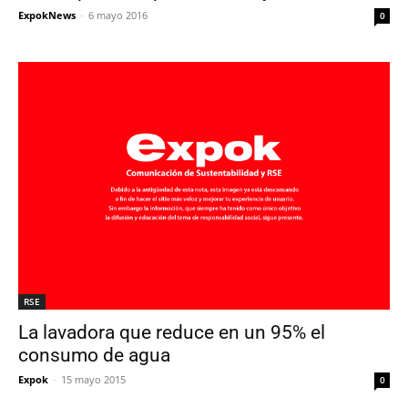
ExpokNews
-
6 mayo 2016
0
RSE
La lavadora que reduce en un 95% el
consumo de agua
Expok
-
15 mayo 2015
0