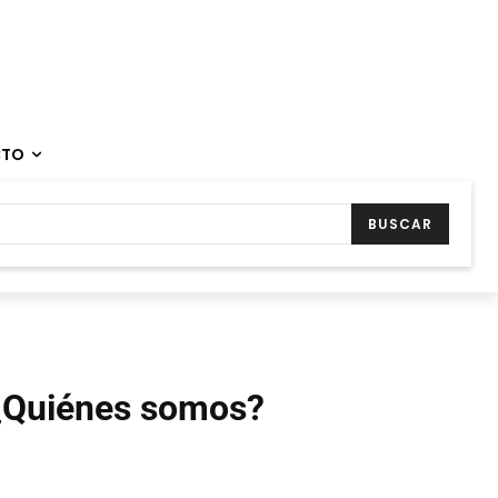
CTO
BUSCAR
¿Quiénes somos?