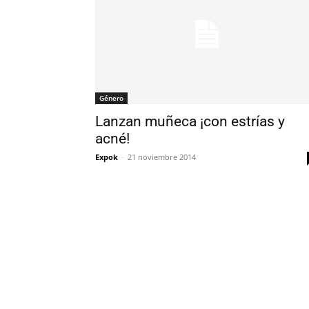
Género
Lanzan muñeca ¡con estrías y
acné!
Expok
-
21 noviembre 2014