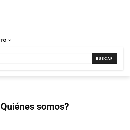
CTO
BUSCAR
¿Quiénes somos?