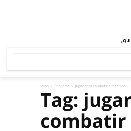
¿QUI
Inicio
Etiquetas
Jugar para combatir el hambre
Tag: juga
combatir