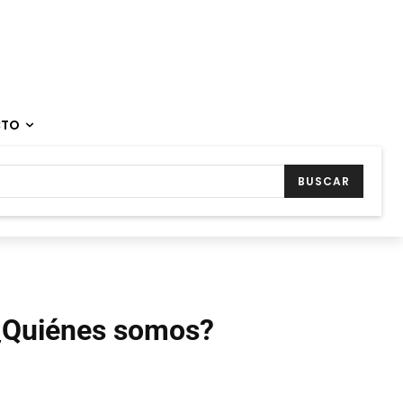
CTO
BUSCAR
¿Quiénes somos?