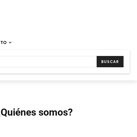
CTO
BUSCAR
¿Quiénes somos?